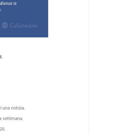
d.
i una notizia.
a settimana.
20.