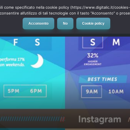
ili come specificato nella cookie policy (https://www.digitalic.it/cookie
cconsentire all’utilizzo di tali tecnologie con il tasto "Acconsento" o pro
Acconsento
No
Cookie policy
evice
Social Network
App
Automotive
Tech-News