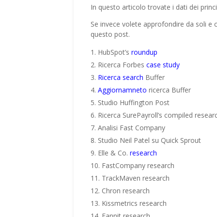
In questo articolo trovate i dati dei princi
Se invece volete approfondire da soli e c
questo post.
HubSpot’s
roundup
Ricerca Forbes
case study
Ricerca search
Buffer
Aggiornamneto
ricerca Buffer
Studio Huffington Post
Ricerca SurePayroll’s compiled resear
Analisi Fast Company
Studio Neil Patel su Quick Sprout
Elle & Co.
research
FastCompany research
TrackMaven research
Chron research
Kissmetrics research
Fannit research