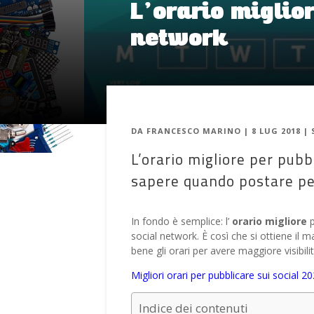
L’orario miglio
network
DA
FRANCESCO MARINO
|
8 LUG 2018
|
L’orario migliore per pubb
sapere quando postare per
In fondo è semplice: l’
orario migliore
p
social network. È così che si ottiene il 
bene gli orari per avere maggiore visibi
Migliori orari per pubblicare sui social 2
Indice dei contenuti