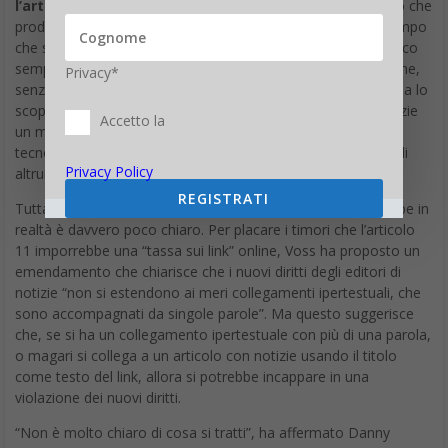
l’articolo 11,
definito da alcuni una “
tassa sui link
”. Coloro che
producono contenuti in merito a notizie si lamentano da tempo
che siti come
Google News
hanno costruito un vasto pubblico
semplicemente fornendo link a notizie scritte da altre persone,
Privacy*
senza condividere i loro profitti con gli editori. L’articolo 11 ha lo
scopo di cambiare questo assetto, dando agli editori di notizie
Accetto la
un maggiore controllo sul modo in cui le piattaforme
tecnologiche estraggono contenuti e si collegano agli articoli
Privacy Policy
altrui.
REGISTRATI
Tuttavia, ciò che la
normativa UE sul copyright
proibirebbe in
realtà è davvero poco chiaro. Per placare i timori che l’articolo
11 imporrebbe una “tassa sui link” online, Voss ha proposto un
emendamento che chiarisce che i nuovi diritti degli editori di
notizie “non si estendono ai meri collegamenti ipertestuali, che
sono accompagnati da singole parole”. Ma questo suggerisce
che, se si ha un collegamento ipertestuale con più di una parola,
o magari si collega a un articolo con notizie usando il titolo
come testo del link, allora si potrebbe incappare in una
violazione dei nuovi diritti.
“Non è molto chiaro di cosa si tratti”, ha affermato Danny