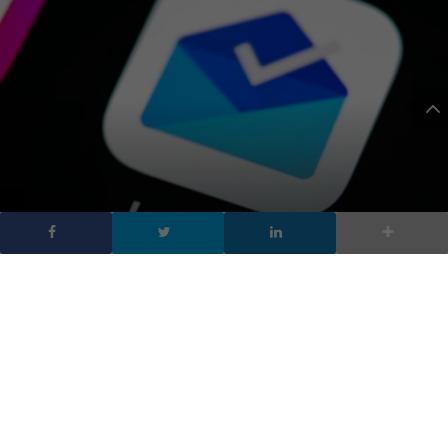
Google chiude Inbox,
l’innovativo servizio di
posta elettronica
DA
MARIA GRAZIA TECCHIA
|
14 SET 2018
|
TECH-NEWS
|