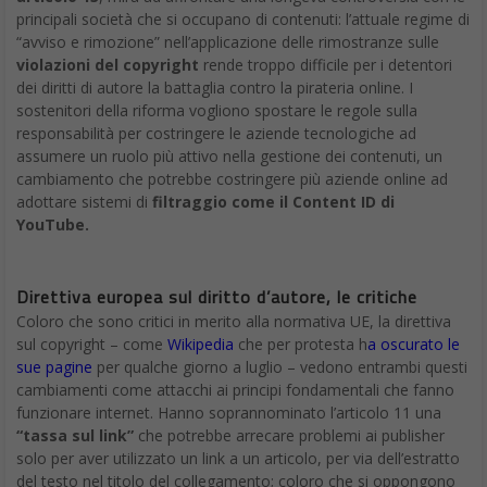
principali società che si occupano di contenuti: l’attuale regime di
“avviso e rimozione” nell’applicazione delle rimostranze sulle
violazioni del copyright
rende troppo difficile per i detentori
dei diritti di autore la battaglia contro la pirateria online. I
sostenitori della riforma vogliono spostare le regole sulla
responsabilità per costringere le aziende tecnologiche ad
assumere un ruolo più attivo nella gestione dei contenuti, un
cambiamento che potrebbe costringere più aziende online ad
adottare sistemi di
filtraggio come il Content ID di
YouTube.
Direttiva europea sul diritto d’autore, le critiche
Coloro che sono critici in merito alla normativa UE, la direttiva
sul copyright – come
Wikipedia
che per protesta h
a oscurato le
sue pagine
per qualche giorno a luglio – vedono entrambi questi
cambiamenti come attacchi ai principi fondamentali che fanno
funzionare internet. Hanno soprannominato l’articolo 11 una
“tassa sul link”
che potrebbe arrecare problemi ai publisher
solo per aver utilizzato un link a un articolo, per via dell’estratto
del testo nel titolo del collegamento; coloro che si oppongono