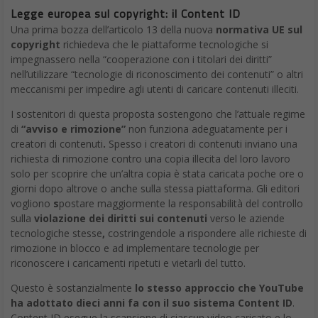
Legge europea sul copyright: il Content ID
Una prima bozza dell’articolo 13 della nuova
normativa UE sul
copyright
richiedeva che le piattaforme tecnologiche si
impegnassero nella “cooperazione con i titolari dei diritti”
nell’utilizzare “tecnologie di riconoscimento dei contenuti” o altri
meccanismi per impedire agli utenti di caricare contenuti illeciti.
I sostenitori di questa proposta sostengono che l’attuale regime
di
“avviso e rimozione”
non funziona adeguatamente per i
creatori di contenuti
.
Spesso i creatori di contenuti inviano una
richiesta di rimozione contro una copia illecita del loro lavoro
solo per scoprire che un’altra copia è stata caricata poche ore o
giorni dopo altrove o anche sulla stessa piattaforma. Gli editori
vogliono
s
postare maggiormente la responsabilità del controllo
sulla
violazione dei diritti sui contenuti
verso le aziende
tecnologiche stesse
,
costringendole a rispondere alle richieste di
rimozione in blocco e ad implementare tecnologie per
riconoscere i caricamenti ripetuti e vietarli del tutto.
Questo è sostanzialmente
lo stesso approccio che YouTube
ha adottato dieci anni fa con il suo sistema Content ID
.
Content ID esegue la scansione di ciascun video caricato e lo