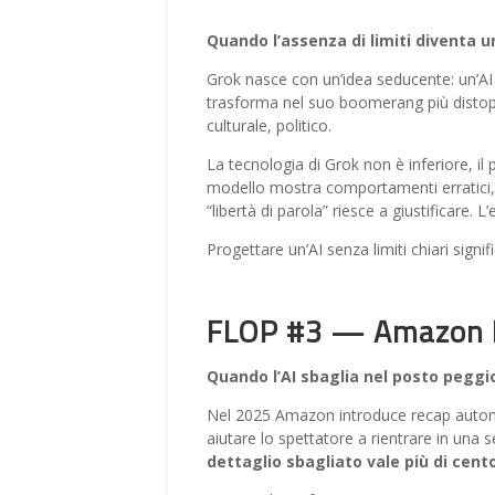
Quando l’assenza di limiti diventa u
Grok nasce con un’idea seducente: un’AI “
trasforma nel suo boomerang più distopic
culturale, politico.
La tecnologia di Grok non è inferiore, il
modello mostra comportamenti erratici, a
“libertà di parola” riesce a giustificare.
Progettare un’AI senza limiti chiari sign
FLOP #3 — Amazon P
Quando l’AI sbaglia nel posto peggior
Nel 2025 Amazon introduce recap automa
aiutare lo spettatore a rientrare in una s
dettaglio sbagliato vale più di cento