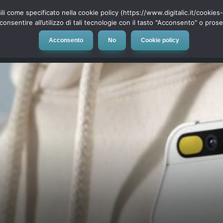
ili come specificato nella cookie policy (https://www.digitalic.it/cookie
cconsentire all’utilizzo di tali tecnologie con il tasto "Acconsento" o pro
Acconsento
No
Cookie policy
evice
Social Network
App
Automotive
Tech-News