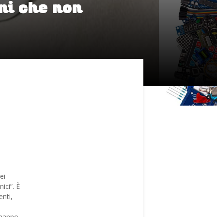
oni che non
ei
ici”. È
enti,
 hanno