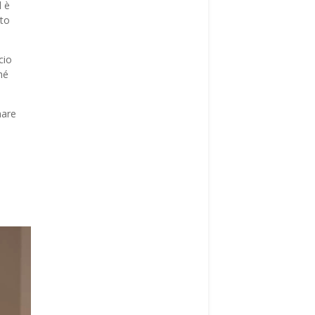
d è
ato
cio
hé
mare