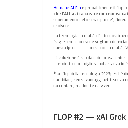
Humane AI Pin
è probabilmente il flop 
che l’AI basti a creare una nuova c
superamento dello smartphone”, “intera
risolvere.
La tecnologia in realtà c’è: riconoscime
fragile: che le persone vogliano rinunci
questa ipotesi si scontra con la realtà: l’
L’evoluzione è rapida e dolorosa: entusia
Il prodotto non migliora abbastanza in fr
È un flop della tecnologia 2025perché 
quotidiani, senza vantaggi netti, senza 
raccontare, ma Inutile da vivere.
FLOP #2 — xAI Grok