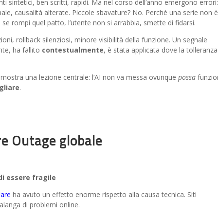
i sintetici, ben scritti, rapidi. Ma nel corso dell’anno emergono errori:
male, causalità alterate. Piccole sbavature? No. Perché una serie non 
e rompi quel patto, l’utente non si arrabbia, smette di fidarsi.
oni, rollback silenziosi, minore visibilità della funzione. Un segnale
nte, ha fallito
contestualmente
, è stata applicata dove la tolleranza
dimostra una lezione centrale: l’AI non va messa ovunque
possa
funzio
gliare
.
e Outage globale
di essere fragile
lare
ha avuto un effetto enorme rispetto alla causa tecnica. Siti
 valanga di problemi online.