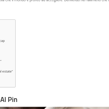
cap
”
 estate”
I Pin