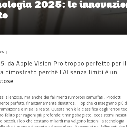
cnologia 2025: le innovazi
to
WS
|
25: da Apple Vision Pro troppo perfetto per il
a dimostrato perché l’AI senza limiti è un
stose
ssi silenziosi, ma anche dei fallimenti rumorosi camuffati . Prodotti
nte perfetti, finanziariamente disastrosi. Flop che ci insegnano più d
mbizione e inizia la realtà. Questa non è la classifica degli “errori tecn
 fallito per ragioni più profonde: timing sbagliato, ecosistemi inesist
piccoli. Flop che costano miliardi ma valgono lezioni: la tecnologia
ella che il mondo è pronto ad accogliere. Benvenuti nei fallimenti che