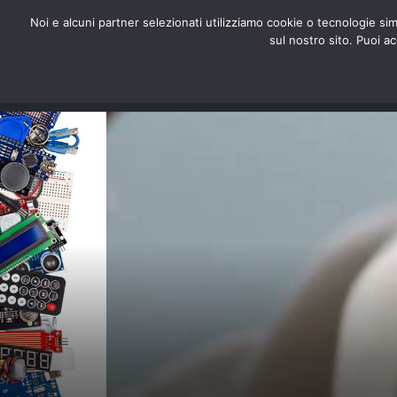
redazione@digitalic.it
Noi e alcuni partner selezionati utilizziamo cookie o tecnologie sim
sul nostro sito. Puoi a
Hardware & Software
D