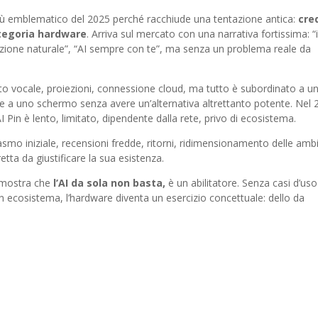
più emblematico del 2025 perché racchiude una tentazione antica:
cre
ategoria hardware
. Arriva sul mercato con una narrativa fortissima: “i
zione naturale”, “AI sempre con te”, ma senza un problema reale da
nto vocale, proiezioni, connessione cloud, ma tutto è subordinato a un
are a uno schermo senza avere un’alternativa altrettanto potente. Nel
AI Pin è lento, limitato, dipendente dalla rete, privo di ecosistema.
smo iniziale, recensioni fredde, ritorni, ridimensionamento delle ambi
etta da giustificare la sua esistenza.
dimostra che
l’AI da sola non basta,
è un abilitatore. Senza casi d’uso
un ecosistema, l’hardware diventa un esercizio concettuale: dello da