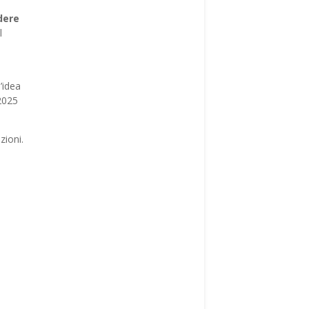
dere
l
’idea
 2025
zioni.