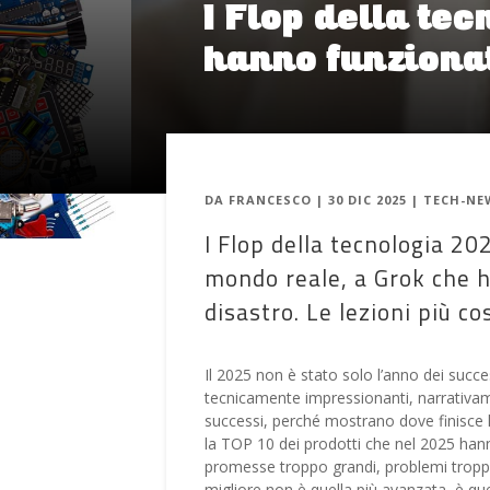
I Flop della te
hanno funziona
DA
FRANCESCO
|
30 DIC 2025
|
TECH-NE
I Flop della tecnologia 20
mondo reale, a Grok che h
disastro. Le lezioni più co
Il 2025 non è stato solo l’anno dei succe
tecnicamente impressionanti, narrativame
successi, perché mostrano dove finisce l’a
la TOP 10 dei prodotti che nel 2025 hanno
promesse troppo grandi, problemi troppo 
migliore non è quella più avanzata, è qu