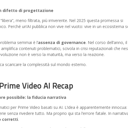
n difetto di progettazione
libera”, meno filtrata, più irriverente. Nel 2025 questa promessa si
o. Perché un’AI pubblica non vive nel vuoto: vive in un ecosistema so
 problema semmai è l’
assenza di governance
. Nel corso dell’anno, il
mplifica contenuti problematici, scivola in crisi reputazionali che ne
 L’evoluzione non è verso la maturità, ma verso la reazione.
ifica scaricare la complessità sul mondo esterno.
rime Video AI Recap
e possibile: la fiducia narrativa
tici per Prime Video basati su AI. L’idea è apparentemente innocua:
erie senza rivedere tutto. Ma proprio qui sta l’errore fatale. In narrativ
 corretti
.