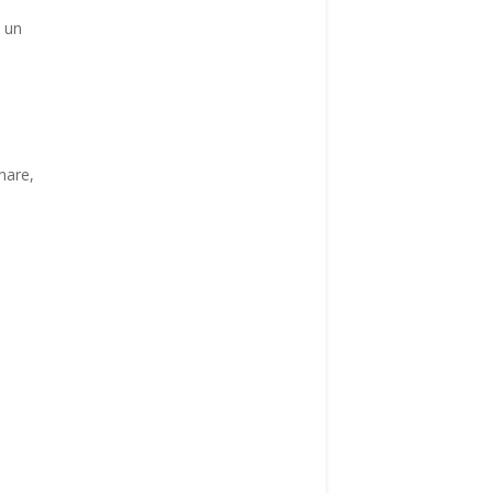
è un
nare,