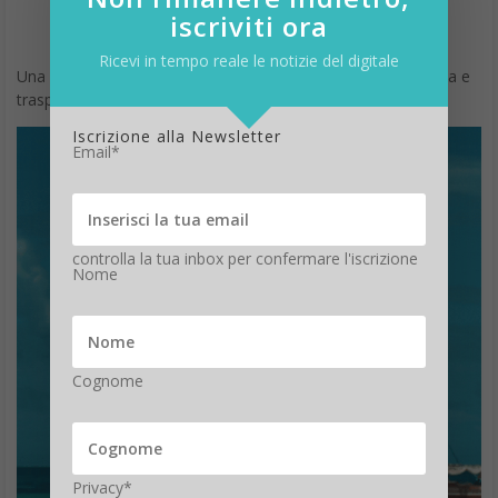
iscriviti ora
Ricevi in tempo reale le notizie del digitale
Una ragazza passa Ferragosto su bella acqua poco profonda e
trasparente!
Iscrizione alla Newsletter
Email*
controlla la tua inbox per confermare l'iscrizione
Nome
Cognome
Privacy*