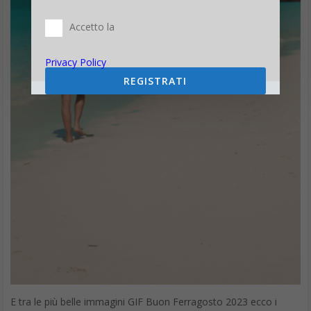
Accetto la
Privacy Policy
REGISTRATI
E tra le più belle immagini GIF Buon Ferragosto 2023 ecco i