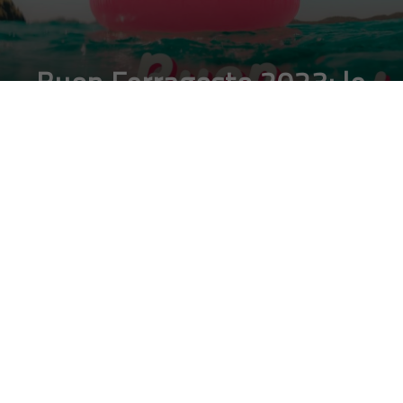
Buon Ferragosto 2023: le
migliori immagini da
condividere su WhatsApp
DA
FRANCESCO MARINO
|
14 AGO 2023
|
TECH-NEWS
|
Raccolta di immagini di Buon Ferragosto da
condividere, divertenti, da scaricare gratis per
WhatsApp, Facebook, Instagram, Twitter e altri social
network per rallegrare la festività estiva più rinomata
Buon Ferragosto! Il 15 Agosto 2023 si celebra Ferragosto come
da tradizione e per questa festività ci sono tantissime
immagini
per WhatsApp, Facebook, Instagram e Tik Tok,
da inviare