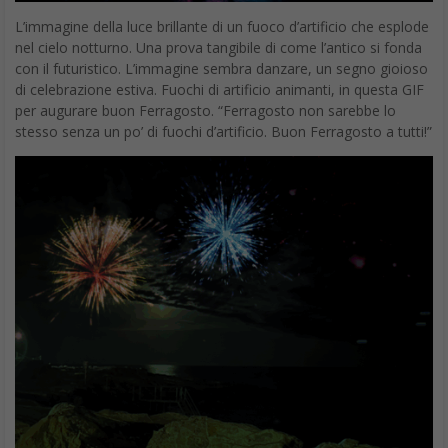
L’immagine della luce brillante di un fuoco d’artificio che esplode
nel cielo notturno. Una prova tangibile di come l’antico si fonda
con il futuristico. L’immagine sembra danzare, un segno gioioso
di celebrazione estiva. Fuochi di artificio animanti, in questa GIF
per augurare buon Ferragosto. “Ferragosto non sarebbe lo
stesso senza un po’ di fuochi d’artificio. Buon Ferragosto a tutti!”