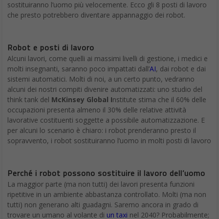
traccia dell’inventario, raccogliere i pagamenti e rispondere alle
domande (con l’obiettivo di generare vendite).
Come ogni cliente del supermercato sa,
i dipendenti stanno
già svanendo dal processo del checkout, di pagamento,
poiché i negozi stanno gradualmente addossando questa
responsabilità ai consumatori stessi. Lo store
Amazon Go
di
Seattle (nessun checkout, nessuna fila – l’app di Amazon e i
sensori in-store gestiscono tutto) è una visione estrema di
verso dove siamo diretti.
Arriveranno anche
dispositivi che si muovono, gestiscono
merci e rispondono a domande
. Tally, di Simbe Robotics,
svolge i compiti ripetitivi e laboriosi dell’auditing di articoli non
disponibili, articoli scarsamente venduti, articoli fuori posto ed
errori di prezzo. Può funzionare con i layout esistenti dei negozi
e il dispositivo può spostarsi a fianco dei clienti durante le ore di
shopping.
La parte più difficile del lavoro di vendita al dettaglio per i robot
è e sarà l’interazione umana, ma anche qui le aziende si stanno
facendo strada.
In Giappone
, probabilmente la più grande piazza