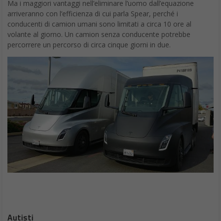
Addetto alle consegne
Se i servizi di auto con guida automatica potranno disporre di
auto robotiche per trasportare le persone in giro per la città,
sicuramente non si stanno, ancora, focalizzando sul fare
consegne a domicilio. D’altronde, l’utilizzo di un veicolo da 1.000
kg. per consegnare un articolo da tre sterline non ha molto
senso, certamente non nelle zone urbane densamente popolate
dove il parcheggio è un costo. È qui che entrano in scena piccoli
robot da marciapiede. Starship, un dispositivo a sei ruote che
può essere aperto solo dal destinatario designato (utilizzando