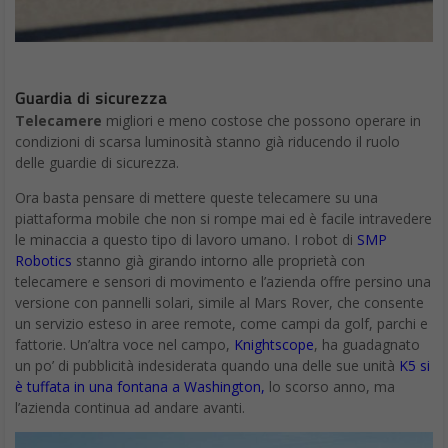
Nel concept, questi robot sono molto simili alle guardie di
sicurezza, tranne per il fatto che possono utilizzare armi mortali.
Le prime versioni (una è già dispiegata dall’esercito israeliano)
sono basate su veicoli, con il potenziale di spostarsi
autonomamente.