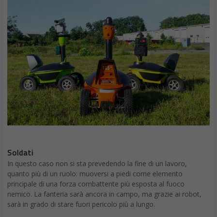
I robot toglieranno 1,8 mln di posti di lavoro entro il 2020,
ma ne creeranno altri 2,3 mln
Robot e lavoro: anche Zara sceglie l’automazione nelle
consegne
I robot elimineranno il 6% dei posti di lavoro entro il 2021
negli USA
Che lavoro fare? Scelte influenzate da pregiudizi e stereotipi
Francesco Marino
Giornalista esperto di tecnologia, da oltre 20
anni si occupa di innovazione, mondo digitale,