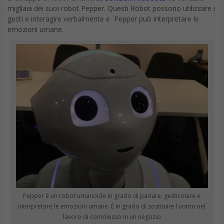
PricewaterhouseCooper, ad esempio, possono elaborare tutti i
dati di un’azienda per cercare anomalie, piuttosto che basarsi su
un audit.
Gli esseri umani saranno ancora coinvolti nell’addestramento dei
robot e nei più alti livelli di analisi, ma il lavoro meccanico –
copia e incolla, smistamento e riordino – sarà eliminato.