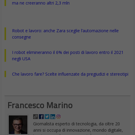
Wikipedia bloccata:
protesta contro la nuova
legge sul copyright
DA
FRANCESCO MARINO
|
3 LUG 2018
|
TECH-NEWS
|
Wikipedia bloccata per protesta contro la nuova legge
sul copyright in discussione al Parlamento Europeo
che ne pregiudica il funzionamento
Wikipedia bloccata
, inaccessibile, il sito non può essere
usato, ma non dipende da un hacker malvagio. La più grande
enciclopedia collaborativa del mondo sta facendo sciopero, una
protesta dura contro la nuova legge sul copyright in discussione
al Parlamento Europeo:
potete leggerne i tratti salienti qui