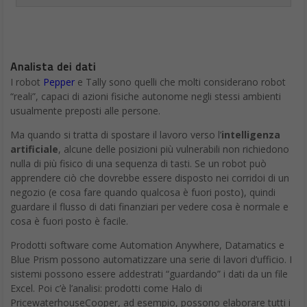
Lavoratore di fast food
Robot e lavoro nei fast food sembrano già andare molto
d’accordo. All’ingresso, i chioschi stanno sostituendo il
personale: questo è già molto diffuso in McDonald’s, ad
esempio. Con l’accesso ai
big data
sul comportamento dei
consumatori, così come le condizioni locali (il clima è caldo?
Spingi la vendita di bevande ghiacciate), possono aumentare le
vendita e velocizzarle in maniera più efficace di qualcuno che
borbotta “Vuoi anche le patatine con il menu?”
Allo stesso modo, le app di ordinazioni mobile stanno
minacciando il lavoro della persona dall’altra parte del drive-
through. Ma i robot si sposteranno anche in cucina, dato che le
aziende di fast food sono sensibili al costo del lavoro e
investono nell’automazione per il lavoro di preparazione, cucina
e pulizia.
Un’anteprima di come i robot potrebbero soppiantarci a breve
termine si esibisce al CaliBurger di Pasadena, in California, dove
“Flippy”, un braccio robotico, prepara centinaia di hamburger
all’ora di pranzo. Flippy è stato sviluppato da Miso Robots.