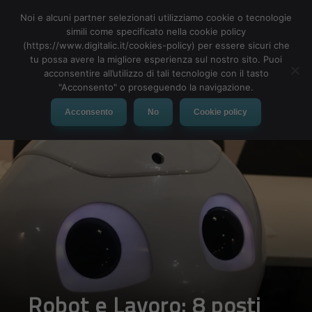
Robot e Lavoro
Noi e alcuni partner selezionati utilizziamo cookie o tecnologie
Robot e posti di lavoro
simili come specificato nella cookie policy
Perché i robot possono sostituire il lavoro dell’uomo
(https://www.digitalic.it/cookies-policy) per essere sicuri che
tu possa avere la migliore esperienza sul nostro sito. Puoi
8 posti di lavoro che presto prenderanno i robot
acconsentire all’utilizzo di tali tecnologie con il tasto
Commesso in negozio
"Acconsento" o proseguendo la navigazione.
Analista dei dati
Lavoratore di fast food
Acconsento
No
Cookie policy
Camionisti
Autisti
Addetto alle consegne
Guardia di sicurezza
Soldati
Robot e Lavoro
La paura che i robot rubino posti lavoro paura ha trovato nuovo
terreno fertile in perchè la combinazione di
big data
, algoritmi e
potenza di calcolo crescente ha rapidamente accelerato lo
sviluppo dell’intelligenza artificiale e della tecnologia al servizio