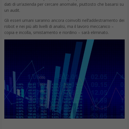
Un’altra visione del futuro culinario è nel centro di Boston, dietro
l’angolo della Statehouse, dove quattro ingegneri del MIT hanno
sviluppato quello che sostengono essere “
il primo ristorante
al mondo con una cucina robotica
che cucina pasti
complessi”. Il menu di Spyce, sviluppato con il contributo dello
chef Daniel Boulud, presenta ciotole con ingredienti tritati. Sette
lavoratori robotici combinano e cucinano ingredienti per ogni
ordine; un essere umano, chiamato “garde manger”, aggiunge
contorni freddi e gestisce il controllo di qualità.