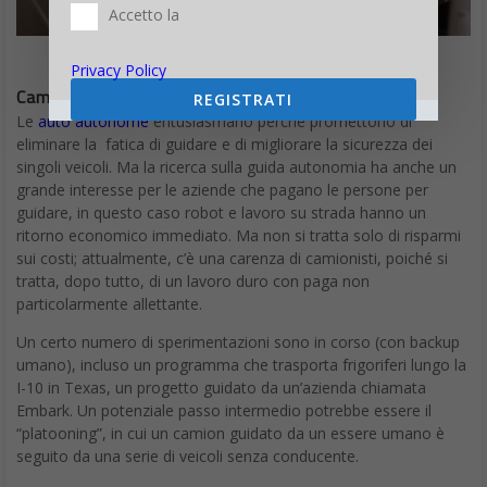
Autisti
Accetto la
Uber, Lyft e altri hanno innovato il business dei taxi. Il loro
interesse per il profitto indica anche che queste aziende sono
Privacy Policy
tra le più interessate a lasciare che i robot prendano il volante.
REGISTRATI
Una recente collisione fatale tra un veicolo autonomo Uber e un
pedone ha segnato sicuramente una battuta d’arresto, ma
dietro a questo sforzo c’è un’enorme quantità di denaro e
talento. Oltre a Uber e Lyft, Waymo (supportato da Google),
Cruise (supportata da GM), Intel e altri sono tra coloro che sono
profondamente coinvolti dell’utilità del portare l’essere umano
lontano dalla guida.
Waymo
sembra essere in testa nell’avvicinarsi a portare sul
mercato un prodotto reale. L’azienda sta reclutando passeggeri
in un certo numero di sobborghi di Phoenix per unirsi al suo
programma pilota.