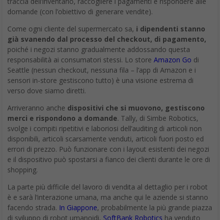
lavoro di commesso in un negozio
Analista dei dati
I robot
Pepper
e Tally sono quelli che molti considerano robot
“reali”, capaci di azioni fisiche autonome negli stessi ambienti
usualmente preposti alle persone.
Ma quando si tratta di spostare il lavoro verso l’
intelligenza
artificiale
, alcune delle posizioni più vulnerabili non richiedono
nulla di più fisico di una sequenza di tasti. Se un robot può
apprendere ciò che dovrebbe essere disposto nei corridoi di un
negozio (e cosa fare quando qualcosa è fuori posto), quindi
guardare il flusso di dati finanziari per vedere cosa è normale e
cosa è fuori posto è facile.
Prodotti software come Automation Anywhere, Datamatics e
Blue Prism possono automatizzare una serie di lavori d’ufficio. I
sistemi possono essere addestrati “guardando” i dati da un file
Excel. Poi c’è l’analisi: prodotti come Halo di