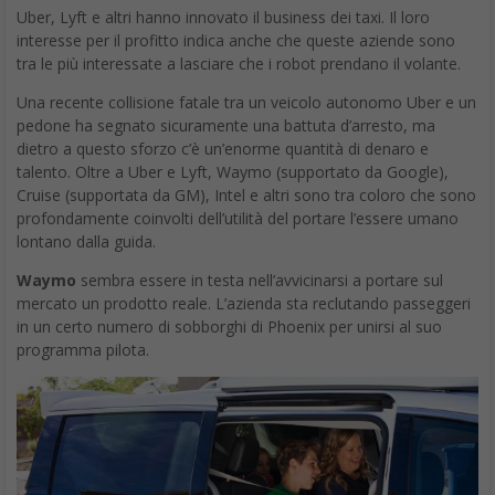
un’app per smartphone), ha ricevuto notevoli investimenti e il
campus di Intuit nella Silicon Valley è uno dei tanti posti in cui lo
si sta testando.
I fondatori di Starship sperano di crescere
nel corso di quest’anno. Altri protagonisti in questo
campo includono e-novia YAPE (dall’Italia) e Marble (San
Francisco).
La capacità di un umano di salire facilmente le scale per fare le
consegne alla porta porta sarà un vantaggio che questi robot a
ruote troveranno difficile da superare, ma alla fine l’economia è
a favore dei robot.