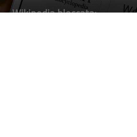
Wikipedia è bloccata e sul sito ne spiega i motivi
Il 5 luglio 2018 il Parlamento europeo in seduta plenaria
deciderà se accelerare l’approvazione della
direttiva sul
copyright
. Tale direttiva, se promulgata, limiterà
significativamente la
libertà di Internet
.
Anziché
aggiornare le leggi sul diritto d’autore
in Europa per
promuovere la partecipazione di tutti alla società
dell’informazione, essa minaccia la libertà online e crea
ostacoli all’accesso alla Rete imponendo nuove
barriere, filtri
e restrizioni
. Se la proposta fosse approvata, potrebbe essere
impossibile
condividere un articolo di giornale sui social
network o trovarlo su un motore di ricerca. Wikipedia stessa
rischierebbe di chiudere.
La proposta ha già incontrato la
ferma disapprovazione
di
oltre 70 studiosi informatici, tra i quali il creatore del web
Tim Berners-Lee (
qui
), 169 accademici (
qui
), 145
organizzazioni operanti nei campi dei diritti umani, libertà di
stampa, ricerca scientifica e industria informatica (
qui
) e di
Wikimedia Foundation (qui).