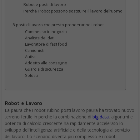
trovare un umano al volante di
un taxi
nel 2040? Probabilmente;
dopo tutto, puoi trovare qualcuno in grado di riparare una
macchina da scrivere ancora oggi, ma non è la norma. Molti
lavori sono spariti nel passato, sostituiti da macchine. Una volta
c’erano persone che consegnavano il ghiaccio a casa, oggi
abbiamo i frigoriferi, gli esempi sono tanti. Per molti il frigorifero
non sarà un robot, ma è sempre una macchina che ha sostituto
un lavoro, non è molto diverso quello che accadrà con i robot e
alcuni posti di lavoro, per lo meno 8 che trovate qui.
8 posti di lavoro che
presto prenderanno i
robot
Commesso in negozio
Quali sono le principali responsabilità di un negoziante? Tenere