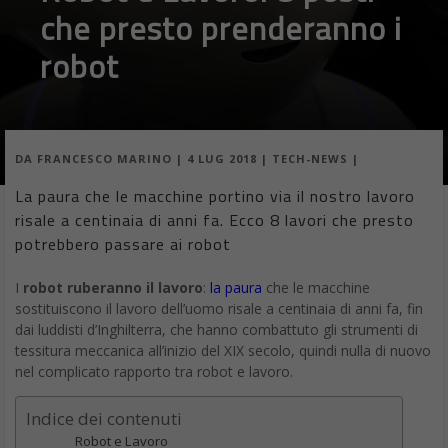
del lavoro. Lo scenario diventa più complesso e i robot
sostituiranno l’uomo più velocemente. Ecco gli 8 posti di lavoro
che presto potrebbero diventare appannaggio dei robot.
Robot e posti di lavoro
Alcuni lavori, come quelli ai massimi livelli di gestione, i medici e
molti insegnanti, saranno poco impattati dall’
AI
, dai robot e dai
sistemi automatici. Molti di noi, a un certo punto, vedranno
alcuni dei nostri compiti divenire automatizzati: uno studio del
think tank del
McKinsey Global I
nstitute stima che il 60% delle
occupazioni presenta almeno il 30% delle relative attività
lavorative costituenti soggette a possibile automatizzazione. E
per alcuni lo scenario è chiaro: i robot prenderanno presto il
sopravvento, i robot sostituiranno l’uomo in molti posti di lavoro
Perché i robot possono sostituire il lavoro dell’uomo
La maggior parte (ma non tutti) dei lavori presenta funzioni
ripetitive in un ambiente abbastanza controllato. Molti (ma non
tutti) non generano alti guadagni. Saremo ancora in grado di