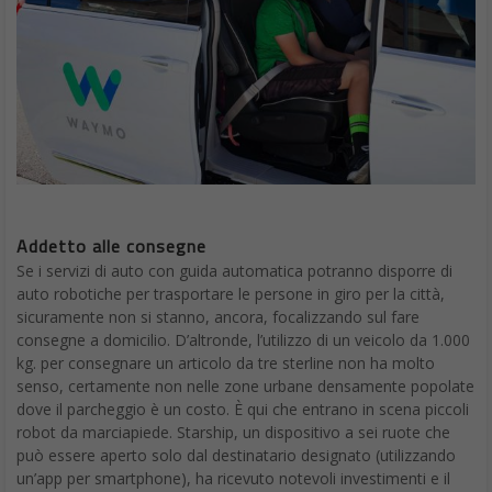
Guardia di sicurezza
Telecamere
migliori e meno costose che possono operare in
condizioni di scarsa luminosità stanno già riducendo il ruolo
delle guardie di sicurezza.
Ora basta pensare di mettere queste telecamere su una
piattaforma mobile che non si rompe mai ed è facile intravedere
le minaccia a questo tipo di lavoro umano. I robot di
SMP
Robotics
stanno già girando intorno alle proprietà con
telecamere e sensori di movimento e l’azienda offre persino una
versione con pannelli solari, simile al Mars Rover, che consente
un servizio esteso in aree remote, come campi da golf, parchi e
fattorie. Un’altra voce nel campo,
Knightscope
, ha guadagnato
un po’ di pubblicità indesiderata quando una delle sue unità
K5 si
è tuffata in una fontana a Washington,
lo scorso anno, ma
l’azienda continua ad andare avanti.