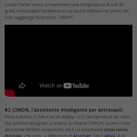
sonda Parker riesce a mantenere una temperatura di soli 30
gradi, nonostante l’ambiente in cui dovrà orbitare nei pressi del
Sole raggiunga facilmente i 2000°C.
#2 CIMON, l’assistente intelligente per astronauti
Pesa soltanto 5 chili e ha un display LCD che riproduce un volto
che sembra disegnato a matita: si chiama CIMON, ovvero
Crew
Interactive MObile companioN
, ed è un autorevole
assistente
digitale
, che però, a differenza di
Assistant
, Siri o
Alexa
, è in