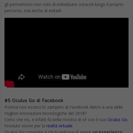
gli permettono non solo di individuare ostacoli lungo il proprio
percorso, ma anche di evitarli.
#5 Oculus Go di Facebook
Poteva non esserci lo zampino di Facebook dietro a una delle
migliori innovazioni tecnologiche del 2018?
Certo che no, e infatti fa bella mostra di sé con il suo
Oculus Go
,
l’evoluto visore per la
realtà virtuale
.
Oculus Go consente a chi lo indossa di vivere
un’esperienza