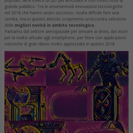
popolari, altre invece un po’ più articolate e non molto note al
grande pubblico. Tra le innumerevoli innovazioni tecnologiche
nel 2018 che hanno avuto successo, risulta difficile fare una
cernita, ma in questo articolo scopriremo un’accurata selezione
delle
migliori novità in ambito tecnologico
.
Partiamo dal settore aerospaziale per arrivare ai droni, dai visori
per la realtà virtuale agli smartphone, per finire con applicazioni
robotiche di gran rilievo molto apprezzate in questo 2018.