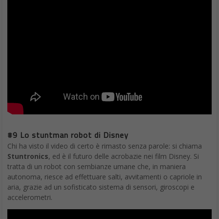
#9 Lo stuntman robot di Disney
Chi ha visto il video di certo è rimasto senza parole: si chiama
Stuntronics
, ed è il futuro delle acrobazie nei film Disney. Si
tratta di un robot con sembianze umane che, in maniera
autonoma, riesce ad effettuare salti, avvitamenti o capriole in
aria, grazie ad un sofisticato sistema di sensori, giroscopi e
accelerometri.