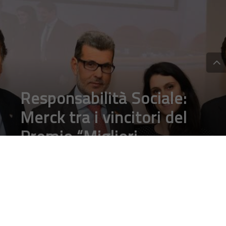
Responsabilità Sociale:
Merck tra i vincitori del
Premio “Migliori
Esperienze Aziendali”
2018
DA
FRANCESCO MARINO
|
11 DIC 2018
|
TECH-NEWS
|