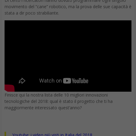
Di certo i ricercatori hanno dovuto programmare ogni singolo
movimento del “cane” robotico, ma la prova delle sue capacità è
stata a dir poco strabiliante.
Finisce qui la nostra lista delle 10 migliori innovazioni
tecnologiche del 2018: qual è stato il progetto che ti ha
maggiormente interessato quest’anno?
Youtube: i video più visti in Italia del 2018