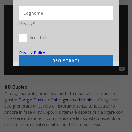
Privacy*
Accetto la
Privacy Policy
REGISTRATI
#8 Duplex
Dialogo naturale, pronuncia perfetta e pause al momento
giusto:
Google Duplex
è l’
intelligenza artificiale
di Google che
può prenotare un tavolo al ristorante senza tu faccia altro.
Ancora in fase di sviluppo, il sistema è capace di dialogare con
un essere umano e di comprenderne le risposte, riuscendo a
portare a termine il compito con discreto successo.