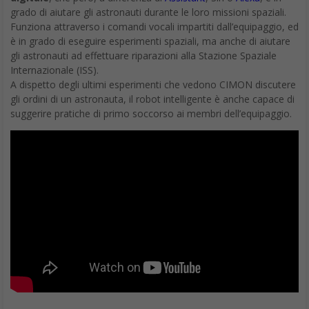
grado di aiutare gli astronauti durante le loro missioni spaziali.
Funziona attraverso i comandi vocali impartiti dall’equipaggio, ed
è in grado di eseguire esperimenti spaziali, ma anche di aiutare
gli astronauti ad effettuare riparazioni alla Stazione Spaziale
Internazionale (ISS).
A dispetto degli ultimi esperimenti che vedono CIMON discutere
gli ordini di un astronauta, il robot intelligente è anche capace di
suggerire pratiche di primo soccorso ai membri dell’equipaggio.