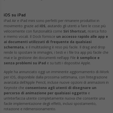
iOS su iPad
iPad Air e iPad mini sono perfetti per rimanere produttivi in ​​
movimento grazie ad
iOS
, aiutando gli utenti a fare le cose più
velocemente con funzionalità come
Siri Shortcut
, ricerca foto
e memo vocali. Il Dock fornisce
un accesso rapido alle app e
ai documenti utilizzati di frequente da qualsiasi
schermata
, e il multitasking è reso più facile. Il drag and drop
rende lo spostare le immagini, i testi e i file tra app più facile che
mai e la gestione dei documenti nell’app File
è semplice e
senza problemi su iPad
e su tutti i dispositivi Apple.
Apple ha annunciato oggi un imminente aggiornamento di iWork
per iOS, disponibile dalla prossima settimana, con l’integrazione
avanzata dell’Apple Pencil, incluse nuove opzioni di animazioni in
Keynote che
consentono agli utenti di disegnare un
percorso di animazione per qualsiasi oggetto
e
un’interfaccia utente completamente nuova che consente una
facile implementazione degli effetti, inclusi spostamento,
rotazione e ridimensionamento.