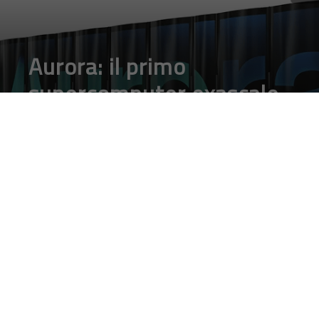
Aurora: il primo
supercomputer exascale
americano sarà costruito
nel 2021
DA
FRANCESCO MARINO
|
19 MAR 2019
|
HARDWARE &
SOFTWARE
|
Alcuni dettagli riguardo il supercomputer americano di
prossima generazione sono stati rivelati ad una
cerimonia cui hanno partecipato il Segretario
all’Energia americano Rick Perry e il Senatore Dick