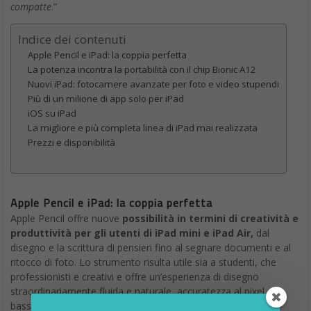
compatte
.”
Indice dei contenuti
Apple Pencil e iPad: la coppia perfetta
La potenza incontra la portabilità con il chip Bionic A12
Nuovi iPad: fotocamere avanzate per foto e video stupendi
Più di un milione di app solo per iPad
iOS su iPad
La migliore e più completa linea di iPad mai realizzata
Prezzi e disponibilità
Apple Pencil e iPad: la coppia perfetta
Apple Pencil offre nuove
possibilità in termini di creatività e
produttività per gli utenti di iPad mini e iPad Air,
dal
disegno e la scrittura di pensieri fino al segnare documenti e al
ritocco di foto. Lo strumento risulta utile sia a studenti, che
professionisti e creativi e offre un’esperienza di disegno
straordinariamente fluida e naturale, accuratezza al pixel e
bassa latenza per attività con app note, come Procreate,