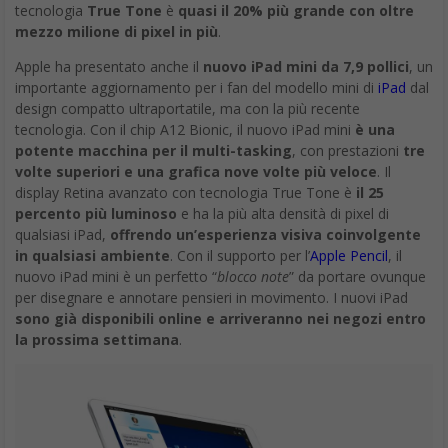
tecnologia
True Tone
è
quasi il 20% più grande con oltre
mezzo milione di pixel in più
.
Apple ha presentato anche il
nuovo iPad mini da 7,9 pollici
, un
importante aggiornamento per i fan del modello mini di
iPad
dal
design compatto ultraportatile, ma con la più recente
tecnologia. Con il chip A12 Bionic, il nuovo iPad mini
è una
potente macchina per il multi-tasking
, con prestazioni
tre
volte superiori e una grafica nove volte più veloce
. Il
display Retina avanzato con tecnologia True Tone è
il 25
percento più luminoso
e ha la più alta densità di pixel di
qualsiasi iPad,
offrendo un’esperienza visiva coinvolgente
in qualsiasi ambiente
. Con il supporto per l’
Apple Pencil
, il
nuovo iPad mini è un perfetto “
blocco note
” da portare ovunque
per disegnare e annotare pensieri in movimento. I nuovi iPad
sono già disponibili online e arriveranno nei negozi entro
la prossima settimana
.