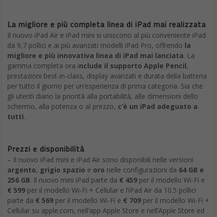
La migliore e più completa linea di iPad mai realizzata
Il nuovo iPad Air e iPad mini si uniscono al più conveniente iPad
da 9,7 pollici e ai più avanzati modelli iPad Pro, offrendo
la
migliore e più innovativa linea di iPad mai lanciata
. La
gamma completa ora i
nclude il supporto Apple Pencil
,
prestazioni best-in-class, display avanzati e durata della batteria
per tutto il giorno per un’esperienza di prima categoria. Sia che
gli utenti diano la priorità alla portabilità, alle dimensioni dello
schermo, alla potenza o al prezzo,
c’è un iPad adeguato a
tutti
.
Prezzi e disponibilità
– Il nuovo iPad mini e iPad Air sono disponibili nelle versioni
argento
,
grigio spazio
e
oro
nelle configurazioni da
64 GB e
256 GB
. Il nuovo mini iPad parte da
€ 459
per il modello Wi-Fi e
€ 599
per il modello Wi-Fi + Cellular e l’iPad Air da 10.5 pollici
parte da
€ 569
per il modello Wi-Fi e
€ 709
per il modello Wi-Fi +
Cellular su apple.com, nell’app Apple Store e nell’Apple Store ed