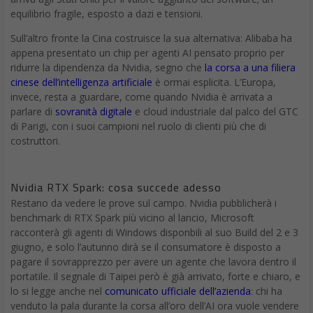
equilibrio fragile, esposto a dazi e tensioni.
Sull’altro fronte la Cina costruisce la sua alternativa: Alibaba ha
appena presentato un chip per agenti AI pensato proprio per
ridurre la dipendenza da Nvidia, segno che
la corsa a una filiera
cinese dell’intelligenza artificiale
è ormai esplicita. L’Europa,
invece, resta a guardare, come quando Nvidia è arrivata a
parlare di
sovranità digitale
e cloud industriale dal palco del GTC
di Parigi, con i suoi campioni nel ruolo di clienti più che di
costruttori.
Nvidia RTX Spark: cosa succede adesso
Restano da vedere le prove sul campo. Nvidia pubblicherà i
benchmark di RTX Spark più vicino al lancio, Microsoft
racconterà gli agenti di Windows disponbili al suo Build del 2 e 3
giugno, e solo l’autunno dirà se il consumatore è disposto a
pagare il sovrapprezzo per avere un agente che lavora dentro il
portatile. Il segnale di Taipei però è già arrivato, forte e chiaro, e
lo si legge anche nel
comunicato ufficiale dell’azienda
: chi ha
venduto la pala durante la corsa all’oro dell’AI ora vuole vendere