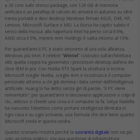
a 20 core sullo stesso package, con 128 GB di memoria
unificata e un petaflop di calcolo AI; arriverà in autunno su oltre
trenta portatili e dieci desktop Windows firmati ASUS, Dell, HP,
Lenovo, Microsoft Surface e MSI. La Borsa ha capito subito il
senso della mossa: alla riapertura Intel ha perso circa il 6%,
AMD circa il 5%, mentre Arm Holdings è salita intorno al 15%.
Per quarant’anni il PC è stato sinonimo di una sola alleanza,
Windows più Intel, il celebre “
Wintel
” costruito sull’architettura
x86; quella coppia ha governato i processori desktop dall’era dei
cloni IBM in poi. Con Nvidia RTX Spark la struttura si incrina:
Microsoft sceglie Nvidia, sceglie Arm e ricostruisce il computer
personale attorno a chi già domina i data center dell’intelligenza
artificiale. Huang lo ha detto senza giri di parole, “il PC viene
reinventato”; per quarant’anni si lanciavano applicazioni a colpi di
clic, adesso si chiede una cosa e il computer la fa. Satya Nadella
ha riassunto l’obiettivo come portare intelligenza illimitata in
ogni casa e su ogni scrivania, una formula che dice bene quanto
Microsoft creda in questa svolta.
Questo scenario mostra perché la
sovranità digitale
non sia più
solo un tema politico, ma una questione di infrastruttura,