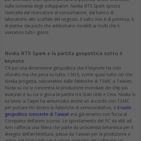
sulla scrivania degli sviluppatori. Nvidia RTX Spark sposta
l’asticella dal ricercatore al consumatore, dal banco di
laboratorio allo scaffale del negozio. Il salto non è di potenza, è
di platea: dai pochi che addestrano modelli ai molti che li
useranno tutti i giorni.
Nvidia RTX Spark e la partita geopolitica sotto il
keynote
C’è poi una dimensione geopolitica che il keynote ha solo
sfiorato ma che pesa su tutto. L’N1X, come quasi tutto ciò che
Nvidia progetta, nascerebbe dalle fabbriche di TSMC a Taiwan,
l’isola su cui si concentra la produzione mondiale dei chip più
avanzati e su cui si gioca la partita tra Stati Uniti e Cina. Nvidia lo
sa bene: a Taipei ha annunciato anche un accordo con TSMC
per portare l’AI dentro le fabbriche di semiconduttori, e
il ruolo
geopolitico crescente di Taiwan
era già emerso con forza al
Computex dell’anno scorso. Lo spostamento del PC da x86 ad
Arm rafforza una filiera che parte da un’azienda britannica per il
disegno dell’architettura, passa da Taiwan per la produzione e
arriva agli Stati Uniti per il valore aggiunto del software; un