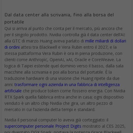
Dal data center alla scrivania, fino alla borsa del
portatile
Qui si arriva al punto che conta per il mercato, più ancora che
per il singolo prodotto. Nvidia controlla già il data center dell’AI:
alla GTC di marzo Huang aveva parlato di
mille miliardi di dollari
di ordini
attesi tra Blackwell e Vera Rubin entro il 2027, e la
stessa piattaforma Vera Rubin è ora in piena produzione, con
clienti come Anthropic, OpenAI, xAI, Oracle e CoreWeave. La
logica di Taipei estende quel dominio verso il basso, dalla sala
macchine alla scrivania e poi alla borsa del portatile. È la
traduzione hardware di una visione che Huang ripete da due
anni:
trasformare ogni azienda in una fabbrica di intelligenza
artificiale
che produce token come fossero energia. Con Nvidia
RTX Spark quella fabbrica entra anche in casa; ogni dispositivo
venduto è un altro chip Nvidia che gira, un altro pezzo di
mercato in cui l’azienda detta tempi e standard.
Nvidia il personal computer lo aveva già corteggiato: il
supercomputer personale Project Digits
mostrato al CES 2025,
poi diventato DGX Spark, portava la potenza Grace Blackwell