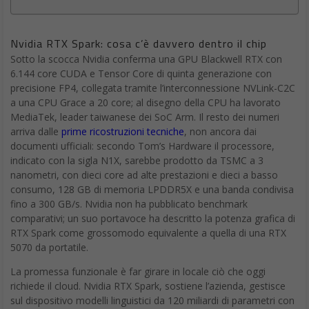
Nvidia RTX Spark: cosa c’è davvero dentro il chip
Sotto la scocca Nvidia conferma una GPU Blackwell RTX con
6.144 core CUDA e Tensor Core di quinta generazione con
precisione FP4, collegata tramite l’interconnessione NVLink-C2C
a una CPU Grace a 20 core; al disegno della CPU ha lavorato
MediaTek, leader taiwanese dei SoC Arm. Il resto dei numeri
arriva dalle
prime ricostruzioni tecniche
, non ancora dai
documenti ufficiali: secondo Tom’s Hardware il processore,
indicato con la sigla N1X, sarebbe prodotto da TSMC a 3
nanometri, con dieci core ad alte prestazioni e dieci a basso
consumo, 128 GB di memoria LPDDR5X e una banda condivisa
fino a 300 GB/s. Nvidia non ha pubblicato benchmark
comparativi; un suo portavoce ha descritto la potenza grafica di
RTX Spark come grossomodo equivalente a quella di una RTX
5070 da portatile.
La promessa funzionale è far girare in locale ciò che oggi
richiede il cloud. Nvidia RTX Spark, sostiene l’azienda, gestisce
sul dispositivo modelli linguistici da 120 miliardi di parametri con