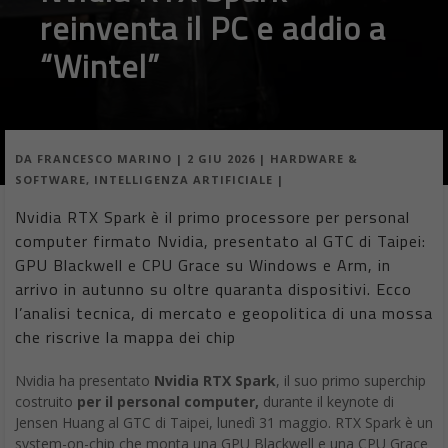
reinventa il PC e addio a
“Wintel”
DA
FRANCESCO MARINO
|
2 GIU 2026
|
HARDWARE &
SOFTWARE
,
INTELLIGENZA ARTIFICIALE
|
Nvidia RTX Spark è il primo processore per personal
computer firmato Nvidia, presentato al GTC di Taipei:
GPU Blackwell e CPU Grace su Windows e Arm, in
arrivo in autunno su oltre quaranta dispositivi. Ecco
l’analisi tecnica, di mercato e geopolitica di una mossa
che riscrive la mappa dei chip
Nvidia ha presentato
Nvidia RTX Spark
, il suo primo superchip
costruito
per il personal computer,
durante il keynote di
Jensen Huang al GTC di Taipei, lunedì 31 maggio. RTX Spark è un
system-on-chip che monta una GPU Blackwell e una CPU Grace