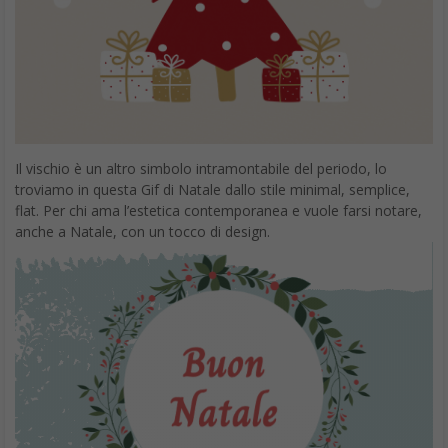
via GIPHY
Ehi ragazzi ci siamo anche noi a festeggiare!