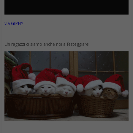
esecuzione e salvare ogni singolo fotogramma come fotografia.
Infine, 5SecondsApp è disponibile gratuitamente sia per iOS che
Android.
Buon Natale 2025, le frasi originali da usare
Per augurare un Buon Natale 2025, proponiamo anche una
serie di frasi da inviare a colleghi, amici e parenti su WhatsApp
oppure da condividere sui vari social network come Facebook,
Twitter e non solo.