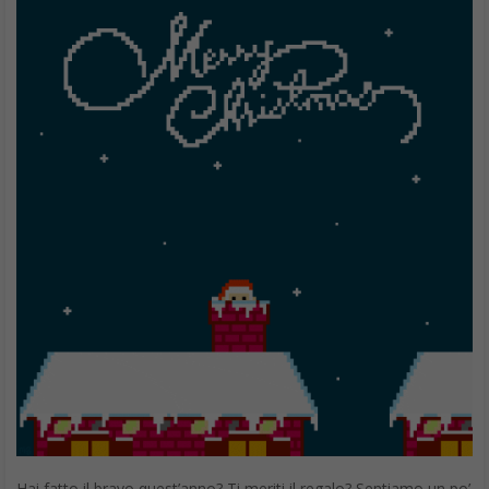
Il nostro destino più vero è essere trasformati
dall’amore.
Papa Francesco
A Natale l’amore può trionfare, apri il tuo cuore e lascialo
andare. Buon Natale e non smettere mai di sognare!