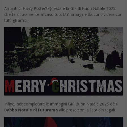
Visto che
Stranger Things
tornerà proprio a Natale, abbiamo
deciso di inserire un’immagine ispirata all’estetica della serie per
fare gli auguri in modo davvero originale. Un’atmosfera dark, un
tocco sovrannaturale e un Babbo Natale fuori dagli schemi:
perché, dopotutto, anche nelle feste può nascondersi un po’ di
Upside Down. Buon Natale… versione
Stranger Things
!