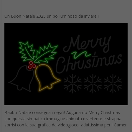
Ecco la lista dei migliori messaggi:
Ti auguro di ricevere tanto affetto e serenità in queste feste
natalizie e che ti possano accompagnare per un Felice 2025.
Ti giunga il mio miglior abbraccio…ti auguro un Natale
divertente e sorprendente, di quelli impossibili da dimenticare.
Tanti auguri di Natale.
Tanti auguri di Natale… che sia un Natale speciale e che faccia
sognare. Ti auguro tante cose belle e brillanti più delle stelle.
Tanti auguri di Natale!
A Natale regala tutto il tuo amore, il tuo meraviglioso
sorriso… sarà il più bel dono del mondo. Tanti auguri!
Sai perché non ho bisogno di una candela a Natale? Perché
sei tu la mia luce. Buon Natale!
Il Natale è per sempre, non soltanto per un giorno. L’amare, il
condividere, il dare, non sono da mettere da parte come i
campanelli, le luci e i fili d’argento in qualche scatola sullo
scaffale.