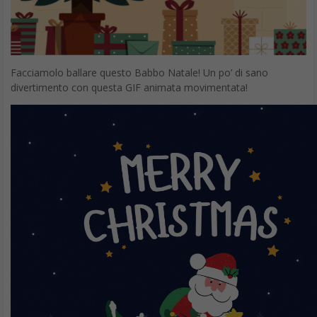
Cognome
Privacy*
Babbo Natale è pronto per partire con tutti i regali. Una lista di
Accetto la
regali molto lunga da accompagnare con una GIF molto carina e
divertente.
Privacy Policy
REGISTRATI