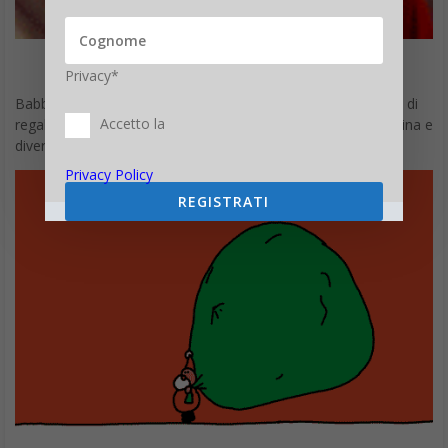
DA
FRANCESCO MARINO
|
5 DIC 2025
|
SOCIAL NETWORK
,
TECH-
NEWS
|
Immagini Buon Natale 2023: la raccolta di foto
natalizie da condividere, divertenti e simpatiche, da
scaricare gratis per WhatsApp, Facebook, Instagram e
Tik Tok
Le Immagini Buon Natale 2025 sono il miglior modo per
augurare un
Buon Natale 2025,
mandare gli auguri con
simpatiche foto su WhatsApp, Facebook o
Instagram
è sempre
apprezzato. Qui le Immagini Buon Natale 2025 con tantissime
fotografie e immagini da condividere e vi segnaliamo anche
strumenti dedicati alla personalizzazione delle foto.
Tutte le immagini Buon Natale 2025 qui raccolte siano
totalmente gratis e possano essere inviate con qualsiasi
piattaforma di messaggistica istantanea e social network. Grazie
alla tecnologia è sempre più semplice e immediato augurare un
Buon Natale 2025
in modo divertente e innovativo.