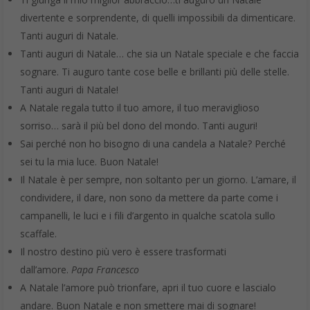
secondo, fino a quando non comparirà sullo schermo una
nuova finestra di dialogo. All’interno di quest’ultima clicca sulla
voce
Salva immagine
. L’immagine verrà salvata all’interno del
rullino dei dispositivi
iOS
, come iPhone, iPad e iPod Touch,
mentre su Android verrà archiviata nella
cartella
Download
del
browser.
Partiamo chiaramente da un classico per il Natale. Immagine
raffinata e semplice per fare auguri con classe e stile. Il modo
più carino e adulto per un messaggio di buone feste.