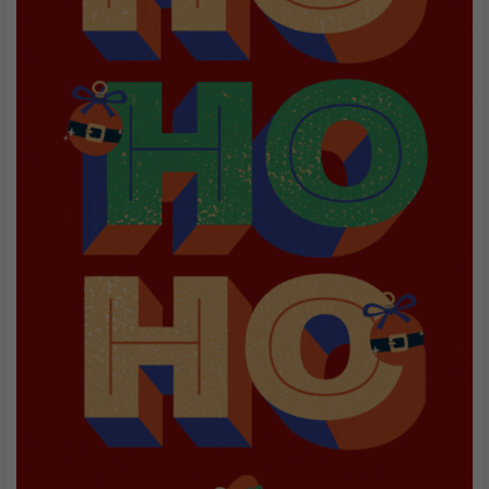
Babbo Natale consegna i regali! Auguriamo Merry Christmas
con questa simpatica immagine animata divertente e strappa
sorrisi con la sua grafica da videogioco, adattissima per i Gamer.