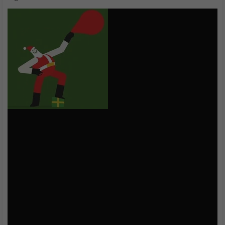
Oltre a scoprire le migliori immagini GIF Buon Natale 2025 per
WhatsApp, desideriamo sottolineare la presenza di alcune
applicazioni per smartphone e tablet con cui creare GIF di auguri
divertenti. Tra quelle disponibili per Android e iOS,
Boomerang
di Instagram
è una tra le migliori. Basta premere il pulsante
dedicato per creare un’immagine animata. Boomerang
scatterà 10 foto in sequenza
e trasformerà il tutto in un vero
e proprio video da poter condividere su Facebook, Instagram e
da poter salvare sul rullino foto. Questa app, rispetto a molte
altre,
non richiede la creazione di un account
ed è dotata di
funzioni ad hoc per attenuare i movimenti bruschi.
Le app per creare GIF da video
Un’altra app per creare GIF ma dai video nel rullino fotografico è
5SecondsApp
. Quest’ultima permette di utilizzare i contenuti
presenti
sul proprio smartphone
o tablet, oppure catturare
immagini e video all’interno dell’app stessa. Dopo questa fase, è
possibile applicare filtri, aggiungere del testo e degli adesivi.
Rispetto a molte altre app, 5SecondsApp permette di riordinare i
frame per cambiare la frequenza o modificare la velocità di