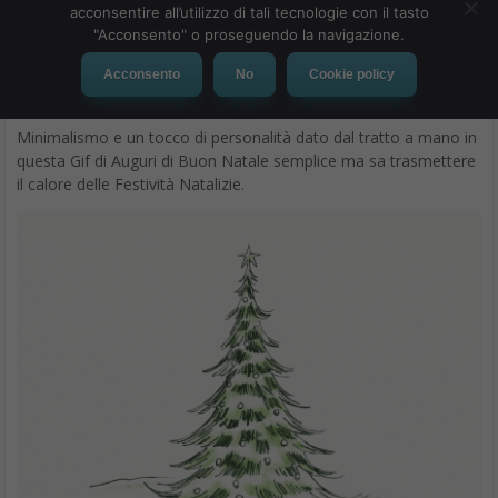
00:00
00:06
05
E continuiamo a farlo ballare con un passo dance artistico!