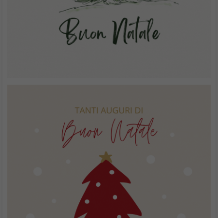
E piroettiamo con un Babbo Natale moderno pronto a lanciare
regali!