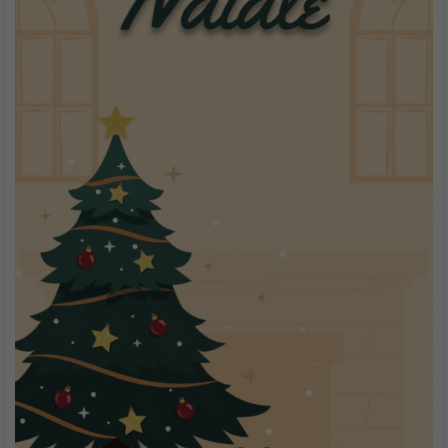
Direttamente dal film “Miracolo nella 34esima strada” il Babbo
Natale protagonista di un cult delle feste natalizie lo possiamo
usare nel momento più bello, quello degli auguri con bacio!
Non rimanere indietro,
iscriviti ora
Ricevi in tempo reale le notizie del digitale
Iscrizione alla Newsletter
Email*
controlla la tua inbox per confermare l'iscrizione
Nome