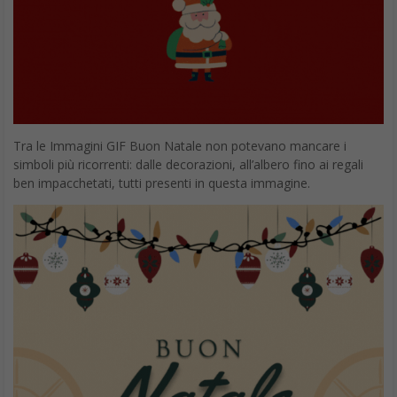
Hai fatto il bravo quest’anno? Ti meriti il regalo? Sentiamo un po’
Babbo Natale cosa ne pensa!