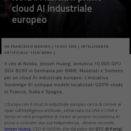
cloud AI industriale
europeo
DA
FRANCESCO MARINO
|
14 GIU 2025
|
INTELLIGENZA
ARTIFICIALE
,
TECH-NEWS
|
Il ceo di Nvidia, Jensen Huang, annuncia 10.000 GPU
DGX B200 in Germania per BMW, Maserati e Siemens
per un cloud AI industriale europeo. L’iniziativa
Sovereign AI sviluppa modelli localizzati GDPR-ready
in Francia, Italia e Spagna.
L’Europa con il cloud AI industriale europeo cerca di correre ai
ripari sull’Intelligenza artificiale, schiacciata tra USA e CINA e
senza un vera prospettiva di creare un proprio ecosistema AI
prova a costruire una sua indipendenza, almeno secondo
Jensen Huang
, CEO di NVIDIA, che dal palco del
GTC di Parigi