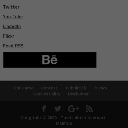
Twitter
You Tube
LindedIn
Flickr
Feed RSS
Chi siamo
Contatti
Pubblicità
Privacy
Cookies Policy
Disclaimer
// digitalic © 2020 - Tutti i diritti riservati -
MMEDIA