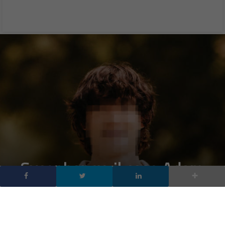
Sycophancy: il caso Adam
Raine e la causa che
porta OpenAI davanti a