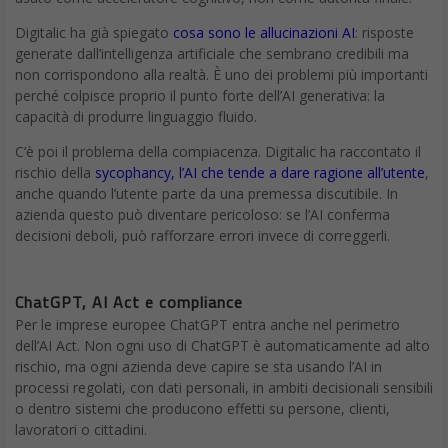
Digitalic ha già spiegato
cosa sono le allucinazioni AI
: risposte
generate dall’intelligenza artificiale che sembrano credibili ma
non corrispondono alla realtà. È uno dei problemi più importanti
perché colpisce proprio il punto forte dell’AI generativa: la
capacità di produrre linguaggio fluido.
C’è poi il problema della compiacenza. Digitalic ha raccontato il
rischio della
sycophancy, l’AI che tende a dare ragione all’utente
,
anche quando l’utente parte da una premessa discutibile. In
azienda questo può diventare pericoloso: se l’AI conferma
decisioni deboli, può rafforzare errori invece di correggerli.
ChatGPT, AI Act e compliance
Per le imprese europee ChatGPT entra anche nel perimetro
dell’AI Act. Non ogni uso di ChatGPT è automaticamente ad alto
rischio, ma ogni azienda deve capire se sta usando l’AI in
processi regolati, con dati personali, in ambiti decisionali sensibili
o dentro sistemi che producono effetti su persone, clienti,
lavoratori o cittadini.