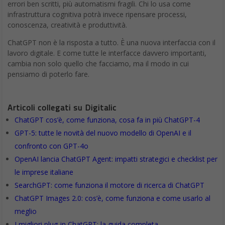
errori ben scritti, più automatismi fragili. Chi lo usa come
infrastruttura cognitiva potrà invece ripensare processi,
conoscenza, creatività e produttività.
ChatGPT non è la risposta a tutto. È una nuova interfaccia con il
lavoro digitale. E come tutte le interfacce davvero importanti,
cambia non solo quello che facciamo, ma il modo in cui
pensiamo di poterlo fare.
Articoli collegati su Digitalic
ChatGPT cos’è, come funziona, cosa fa in più ChatGPT-4
GPT-5: tutte le novità del nuovo modello di OpenAI e il
confronto con GPT-4o
OpenAI lancia ChatGPT Agent: impatti strategici e checklist per
le imprese italiane
SearchGPT: come funziona il motore di ricerca di ChatGPT
ChatGPT Images 2.0: cos’è, come funziona e come usarlo al
meglio
I migliori plug-in ChatGPT: la guida completa