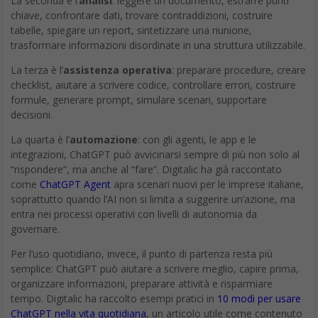
La seconda è l’
analisi
: leggere un documento, estrarre punti
chiave, confrontare dati, trovare contraddizioni, costruire
tabelle, spiegare un report, sintetizzare una riunione,
trasformare informazioni disordinate in una struttura utilizzabile.
La terza è l’
assistenza operativa
: preparare procedure, creare
checklist, aiutare a scrivere codice, controllare errori, costruire
formule, generare prompt, simulare scenari, supportare
decisioni.
La quarta è l’
automazione
: con gli agenti, le app e le
integrazioni, ChatGPT può avvicinarsi sempre di più non solo al
“rispondere”, ma anche al “fare”. Digitalic ha già raccontato
come
ChatGPT Agent
apra scenari nuovi per le imprese italiane,
soprattutto quando l’AI non si limita a suggerire un’azione, ma
entra nei processi operativi con livelli di autonomia da
governare.
Per l’uso quotidiano, invece, il punto di partenza resta più
semplice: ChatGPT può aiutare a scrivere meglio, capire prima,
organizzare informazioni, preparare attività e risparmiare
tempo. Digitalic ha raccolto esempi pratici in
10 modi per usare
ChatGPT nella vita quotidiana
, un articolo utile come contenuto