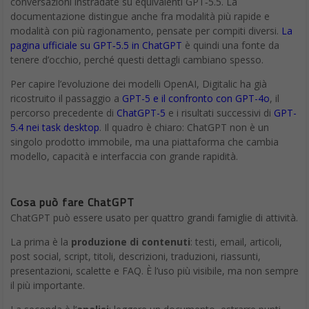
conversazioni instradate su equivalenti GPT‑5.5. La
documentazione distingue anche fra modalità più rapide e
modalità con più ragionamento, pensate per compiti diversi.
La
pagina ufficiale su GPT‑5.5 in ChatGPT
è quindi una fonte da
tenere d’occhio, perché questi dettagli cambiano spesso.
Per capire l’evoluzione dei modelli OpenAI, Digitalic ha già
ricostruito il passaggio a
GPT-5 e il confronto con GPT-4o
, il
percorso precedente di
ChatGPT-5
e i risultati successivi di
GPT-
5.4 nei task desktop
. Il quadro è chiaro: ChatGPT non è un
singolo prodotto immobile, ma una piattaforma che cambia
modello, capacità e interfaccia con grande rapidità.
Cosa può fare ChatGPT
ChatGPT può essere usato per quattro grandi famiglie di attività.
La prima è la
produzione di contenuti
: testi, email, articoli,
post social, script, titoli, descrizioni, traduzioni, riassunti,
presentazioni, scalette e FAQ. È l’uso più visibile, ma non sempre
il più importante.