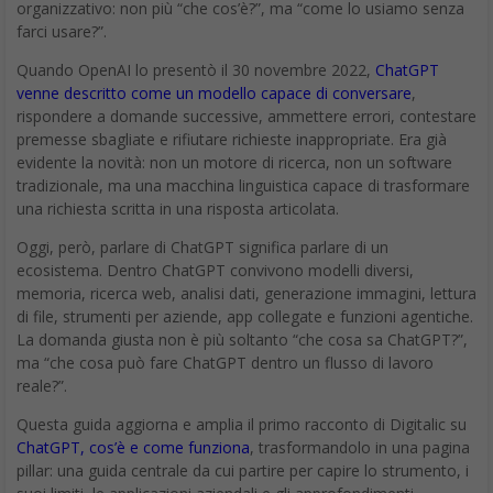
organizzativo: non più “che cos’è?”, ma “come lo usiamo senza
farci usare?”.
Quando OpenAI lo presentò il 30 novembre 2022,
ChatGPT
venne descritto come un modello capace di conversare
,
rispondere a domande successive, ammettere errori, contestare
premesse sbagliate e rifiutare richieste inappropriate. Era già
evidente la novità: non un motore di ricerca, non un software
tradizionale, ma una macchina linguistica capace di trasformare
una richiesta scritta in una risposta articolata.
Oggi, però, parlare di ChatGPT significa parlare di un
ecosistema. Dentro ChatGPT convivono modelli diversi,
memoria, ricerca web, analisi dati, generazione immagini, lettura
di file, strumenti per aziende, app collegate e funzioni agentiche.
La domanda giusta non è più soltanto “che cosa sa ChatGPT?”,
ma “che cosa può fare ChatGPT dentro un flusso di lavoro
reale?”.
Questa guida aggiorna e amplia il primo racconto di Digitalic su
ChatGPT, cos’è e come funziona
, trasformandolo in una pagina
pillar: una guida centrale da cui partire per capire lo strumento, i