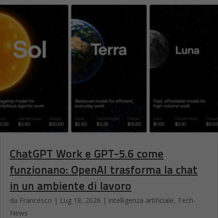
ChatGPT Work e GPT-5.6 come
funzionano: OpenAI trasforma la chat
in un ambiente di lavoro
da
Francesco
|
Lug 18, 2026
|
intelligenza artificiale
,
Tech-
News