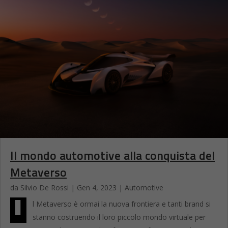
Il mondo automotive alla conquista del
Metaverso
da
Silvio De Rossi
|
Gen 4, 2023
|
Automotive
I
l Metaverso è ormai la nuova frontiera e tanti brand si
stanno costruendo il loro piccolo mondo virtuale per