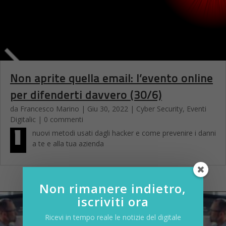
Non aprite quella email: l’evento online
per difenderti davvero (30/6)
da
Francesco Marino
|
Giu 30, 2022
|
Cyber Security
,
Eventi
Digitalic
| 0 commenti
I
nuovi metodi usati dagli hacker e come prevenire i danni
a te e alla tua azienda
Non rimanere indietro,
iscriviti ora
Ricevi in tempo reale le notizie del digitale