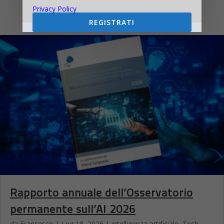
Privacy Policy
REGISTRATI
Rapporto annuale dell’Osservatorio
permanente sull’AI 2026
da
Francesco
|
Lug 18, 2026
|
intelligenza artificiale
,
Tech-