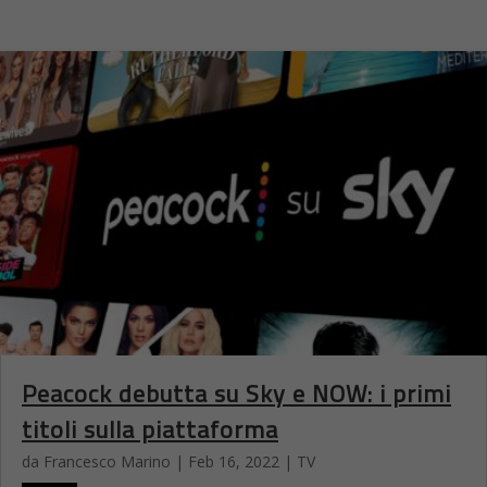
Peacock debutta su Sky e NOW: i primi
titoli sulla piattaforma
da
Francesco Marino
|
Feb 16, 2022
|
TV