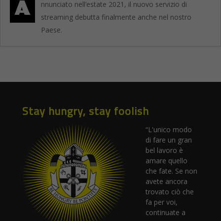
A
nnunciato nell’estate 2021, il nuovo servizio di
streaming debutta finalmente anche nel nostro
Paese.
Stay hungry, stay foolish
“L'unico modo
di fare un gran
bel lavoro è
amare quello
che fate. Se non
avete ancora
trovato ciò che
fa per voi,
continuate a