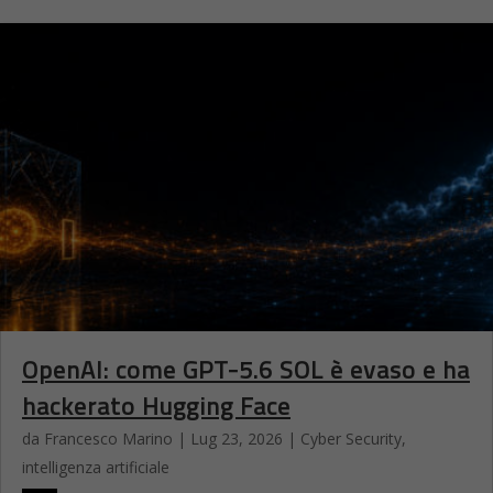
OpenAI: come GPT-5.6 SOL è evaso e ha
hackerato Hugging Face
da
Francesco Marino
|
Lug 23, 2026
|
Cyber Security
,
intelligenza artificiale