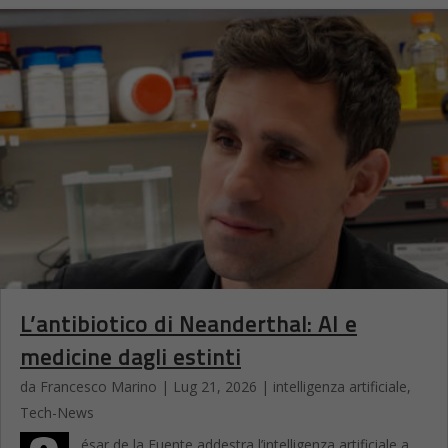
L’antibiotico di Neanderthal: AI e
medicine dagli estinti
da
Francesco Marino
|
Lug 21, 2026
|
intelligenza artificiale
,
Tech-News
ésar de la Fuente addestra l’intelligenza artificiale a