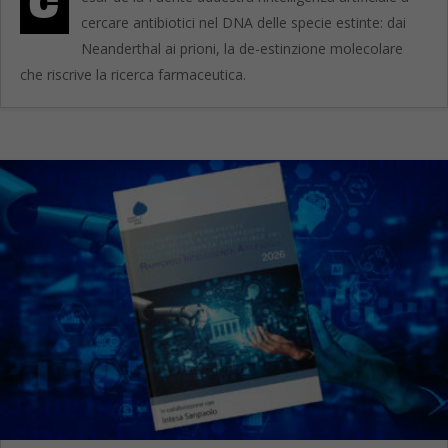
C
cercare antibiotici nel DNA delle specie estinte: dai
Neanderthal ai prioni, la de-estinzione molecolare
che riscrive la ricerca farmaceutica.